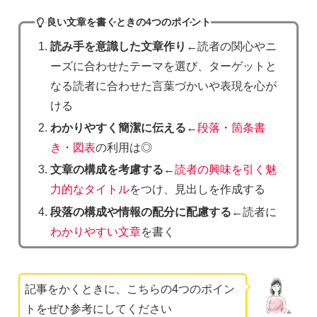
良い文章を書くときの4つのポイント
読み手を意識した文章作り
←読者の関心やニ
ーズに合わせたテーマを選び、ターゲットと
なる読者に合わせた言葉づかいや表現を心が
ける
わかりやすく簡潔に伝える
←
段落
・
箇条書
き
・
図表
の利用は◎
文章の構成を考慮する
←
読者の興味を引く魅
力的なタイトル
をつけ、見出しを作成する
段落の構成や情報の配分に配慮する
←読者に
わかりやすい文章
を書く
記事をかくときに、こちらの4つのポイン
トをぜひ参考にしてください